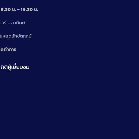
8.30 น. – 16.30 น.
สาร์ – อาทิตย์
n
ันหยุดนักขัตฤกษ์
ิดทำการ
ถิติผู้เยี่ยมชม
n
n