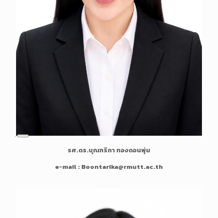
L
รศ.ดร.บุณฑริกา ทองดอนพุ่ม
o
n
e-mail : Boontarika@rmutt.ac.th
g
D
e
s
c