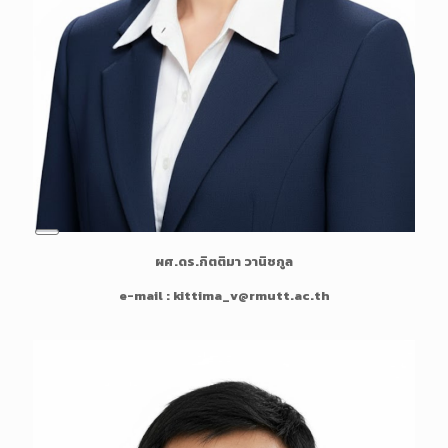
L
ผศ.ดร.กิตติมา วานิชกูล
o
n
e-mail : kittima_v@rmutt.ac.th
g
D
e
s
c
r
i