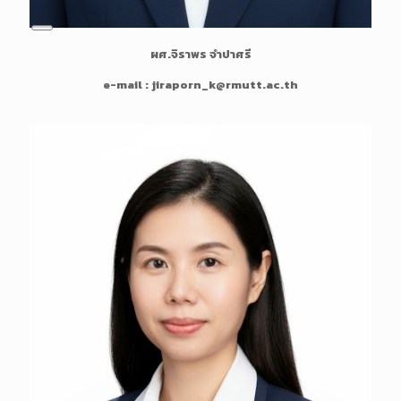
L
ผศ.จิราพร จำปาศรี
o
n
e-mail : jiraporn_k@rmutt.ac.th
g
D
e
s
c
r
i
p
t
i
o
n