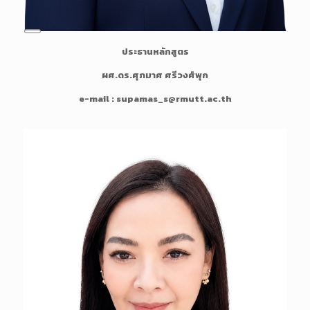
L
ประธานหลักสูตร
o
n
ผศ.ดร.ศุภมาศ ศรีวงศ์พุก
g
D
e-mail : supamas_s@rmutt.ac.th
e
s
c
r
i
p
t
i
o
n