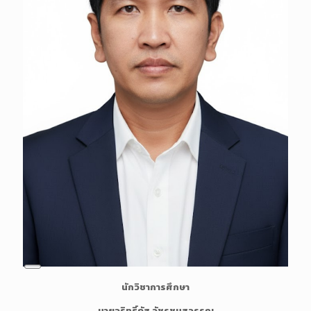
i
o
n
L
นักวิชาการศึกษา
o
n
นายวริทธิ์ภัส วัชรชุมสุวรรณ