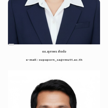
L
ดร.สุภาพร สัตตัง
o
n
e-mail : supaporn_sa@rmutt.ac.th
g
D
e
s
c
r
i
p
t