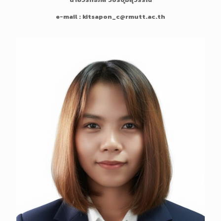
g
D
e-mail : kitsapon_c@rmutt.ac.th
e
s
c
r
i
p
t
i
o
n