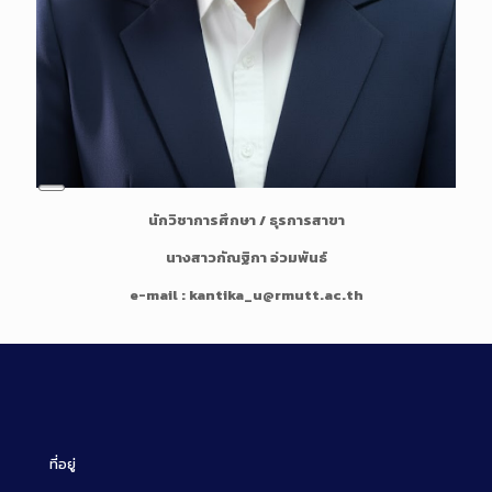
L
นักวิชาการศึกษา / ธุรการสาขา
o
n
นางสาวกัณฐิกา อ่วมพันธ์
g
D
e-mail : kantika_u@rmutt.ac.th
e
s
c
r
i
p
t
ที่อยู่
i