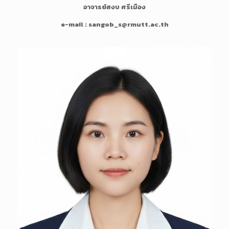
อาจารย์สงบ ศรีเมือง
o
n
e-mail : sangob_s@rmutt.ac.th
g
D
e
s
c
r
i
p
t
i
o
n