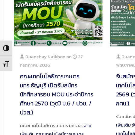
Long
Long
Toggle High Contrast
Description
Descrip
Duanchay Naikhon
on
27
Duanc
กรกฎาคม 2026
พฤษภาคม
Toggle Font size
คณะเทคโนโลยีการเกษตร
รับสมั
มทร.ธัญบุรี เปิดรับสมัคร
เทคโนโ
นักศึกษารอบ MOU ประจำปีการ
2569 (ว
ศึกษา 2570 (วุฒิ ม.6 / ปวช. /
กศน.)
ปวส.)
รับสมัคร
เพิ่มเติม
ร
คณะเทคโนโลยีการเกษตร มทร.ธ…
อ่าน
เทคโนโลย
เพิ่มเติม
คณะเทคโนโลยีการเกษตร