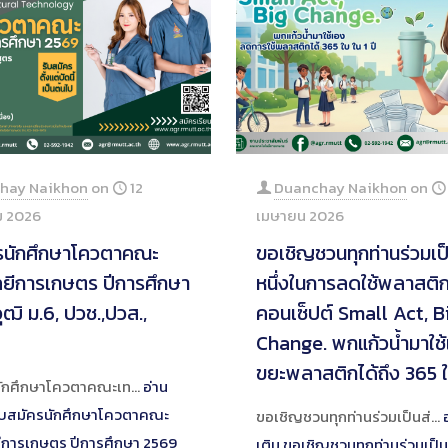
tion
hay Naikhon
on
12
Duanchay Naikhon
on
 2026
เมษายน 2026
ครนักศึกษาโควตาคณะ
ขอเชิญชวนทุกท่านร่วมเป
ลยีการเกษตร ปีการศึกษา
หนึ่งในการลดใช้พลาสติก
ุฒิ ม.6, ปวช.,ปวส.,
คอนเซ็ปต์ Small Act, B
Change. พกแก้วน้ำมาใช
ขยะพลาสติกได้ถึง 365 ใ
นักศึกษาโควตาคณะเท…
อ่าน
ับสมัครนักศึกษาโควตาคณะ
ขอเชิญชวนทุกท่านร่วมเป็นส่…
ีการเกษตร ปีการศึกษา 2569
เติม
ขอเชิญชวนทุกท่านร่วมเป็นส