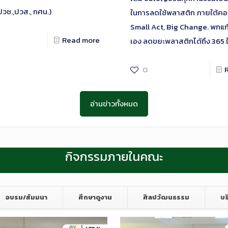
 ปวช.,ปวส., กศน.)
ในการลดใช้พลาสติก ภายใต้คอน
Small Act, Big Change. พกแก้
Read more
เอง ลดขยะพลาสติกได้ถึง 365 ใ
0
อ่านข่าวทั้งหมด
กิจกรรมภายในคณะ
อบรม/สัมมนา
ศึกษาดูงาน
ศิลปวัฒนธรรม
บร