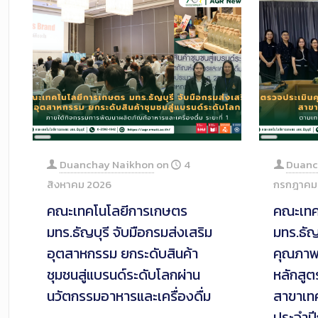
Long
Long
Description
Descrip
Duanchay Naikhon
on
4
Duanc
สิงหาคม 2026
กรกฎาคม
คณะเทคโนโลยีการเกษตร
คณะเทค
มทร.ธัญบุรี จับมือกรมส่งเสริม
มทร.ธัญ
อุตสาหกรรม ยกระดับสินค้า
คุณภาพ
ชุมชนสู่แบรนด์ระดับโลกผ่าน
หลักสู
นวัตกรรมอาหารและเครื่องดื่ม
สาขาเทค
ประจำป