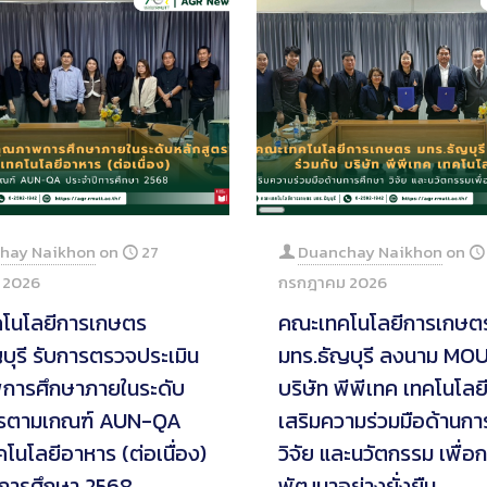
Long
tion
Description
hay Naikhon
on
27
Duanchay Naikhon
on
 2026
กรกฎาคม 2026
โนโลยีการเกษตร
คณะเทคโนโลยีการเกษต
บุรี รับการตรวจประเมิน
มทร.ธัญบุรี ลงนาม MOU
การศึกษาภายในระดับ
บริษัท พีพีเทค เทคโนโลย
ตรตามเกณฑ์ AUN-QA
เสริมความร่วมมือด้านกา
โนโลยีอาหาร (ต่อเนื่อง)
วิจัย และนวัตกรรม เพื่อ
ีการศึกษา 2568
พัฒนาอย่างยั่งยืน