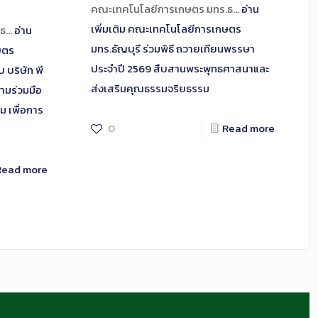
คณะเทคโนโลยีการเกษตร มทร.ธ…
อ่าน
เพิ่มเติม
คณะเทคโนโลยีการเกษตร
.ธ…
อ่าน
มทร.ธัญบุรี ร่วมพิธี ถวายเทียนพรรษา
ษตร
ประจำปี 2569 สืบสานพระพุทธศาสนาและ
 บริษัท พี
ส่งเสริมคุณธรรมจริยธรรม
ามร่วมมือ
ม เพื่อการ
0
Read more
Read more
มาตรฐานอาชีพ