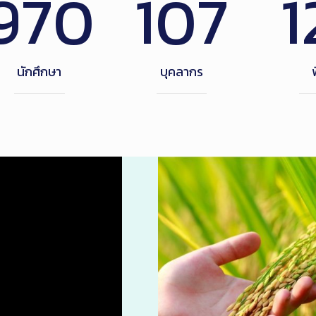
970
107
1
นักศึกษา
บุคลากร
พ