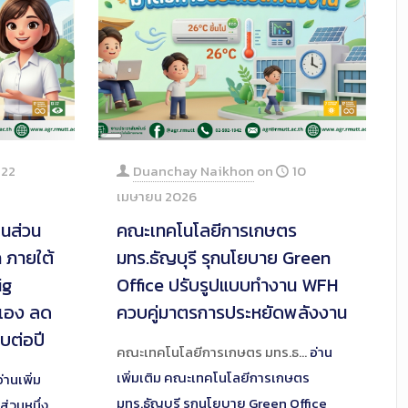
Long
Description
22
Duanchay Naikhon
on
10
เมษายน 2026
็นส่วน
คณะเทคโนโลยีการเกษตร
 ภายใต้
มทร.ธัญบุรี รุกนโยบาย Green
ig
Office ปรับรูปแบบทำงาน WFH
้เอง ลด
ควบคู่มาตรการประหยัดพลังงาน
บต่อปี
คณะเทคโนโลยีการเกษตร มทร.ธ…
อ่าน
เพิ่มเติม
คณะเทคโนโลยีการเกษตร
อ่านเพิ่ม
มทร.ธัญบุรี รุกนโยบาย Green Office
่วนหนึ่ง