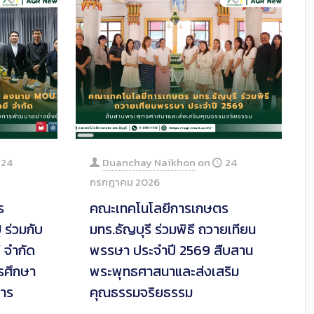
Long
Description
24
Duanchay Naikhon
on
24
กรกฎาคม 2026
ร
คณะเทคโนโลยีการเกษตร
 ร่วมกับ
มทร.ธัญบุรี ร่วมพิธี ถวายเทียน
ี จำกัด
พรรษา ประจำปี 2569 สืบสาน
รศึกษา
พระพุทธศาสนาและส่งเสริม
การ
คุณธรรมจริยธรรม