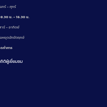
ันทร์ – ศุกร์
8.30 น. – 16.30 น.
สาร์ – อาทิตย์
n
ันหยุดนักขัตฤกษ์
ิดทำการ
ถิติผู้เยี่ยมชม
n