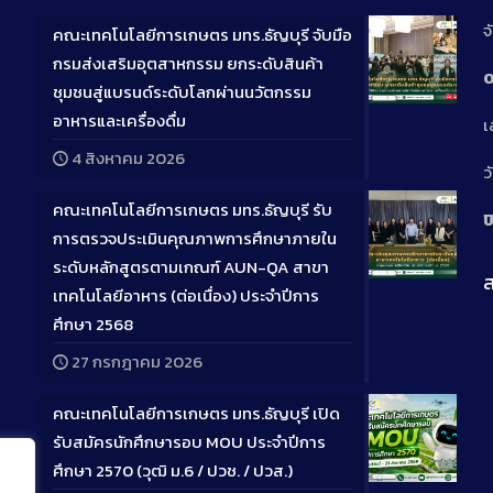
จ
คณะเทคโนโลยีการเกษตร มทร.ธัญบุรี จับมือ
กรมส่งเสริมอุตสาหกรรม ยกระดับสินค้า
0
ชุมชนสู่แบรนด์ระดับโลกผ่านนวัตกรรม
Long
อาหารและเครื่องดื่ม
เ
Descriptio
4 สิงหาคม 2026
ว
คณะเทคโนโลยีการเกษตร มทร.ธัญบุรี รับ
ป
การตรวจประเมินคุณภาพการศึกษาภายใน
ระดับหลักสูตรตามเกณฑ์ AUN-QA สาขา
ส
Long
เทคโนโลยีอาหาร (ต่อเนื่อง) ประจำปีการ
Descriptio
ศึกษา 2568
27 กรกฎาคม 2026
คณะเทคโนโลยีการเกษตร มทร.ธัญบุรี เปิด
รับสมัครนักศึกษารอบ MOU ประจำปีการ
ศึกษา 2570 (วุฒิ ม.6 / ปวช. / ปวส.)
Long