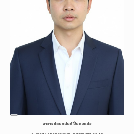
i
o
n
L
อาจารย์ชนกนันท์ ปิ่นตบแต่ง
o
n
e-mail : chanoknun_p@rmutt.ac.th