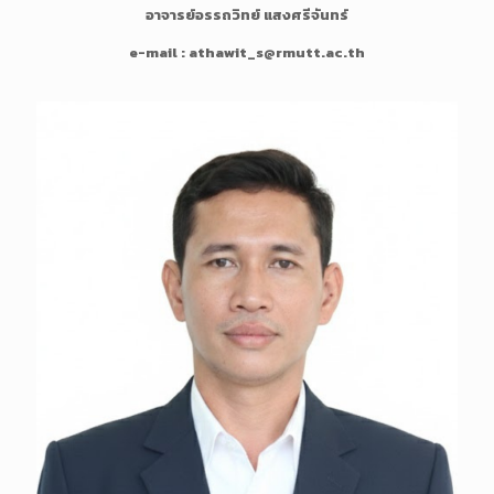
อาจารย์อรรถวิทย์ แสงศรีจันทร์
o
n
e-mail : athawit_s@rmutt.ac.th
g
D
e
s
c
r
i
p
t
i
o
n