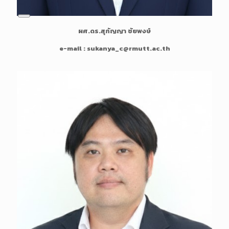
L
ผศ.ดร.สุกัญญา ชัยพงษ์
o
n
e-mail : sukanya_c@rmutt.ac.th
g
D
e
s
c
r
i
p
t
i
o
n