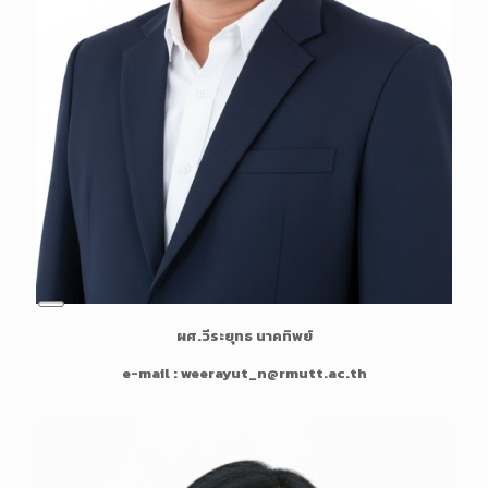
L
ผศ.วีระยุทธ นาคทิพย์
o
n
e-mail : weerayut_n@rmutt.ac.th
g
D
e
s
c