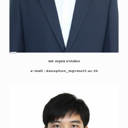
L
ผศ.ดนุพล มากผ่อง
o
n
e-mail : danuphon_m@rmutt.ac.th
g
D
e
s
c
r
i
p
t