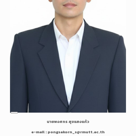
n
L
นายพงศกร สุขแสงแก้ว
o
n
e-mail : pongsakorn_s@rmutt.ac.th
g