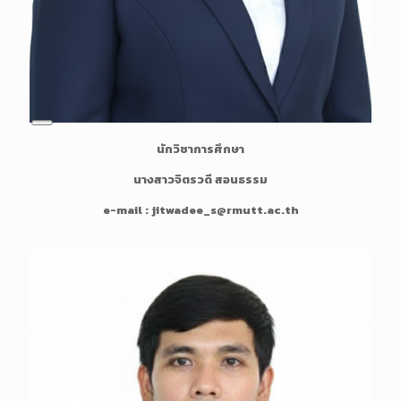
L
นักวิชาการศึกษา
o
n
นางสาวจิตรวดี สอนธรรม
g
D
e-mail : jitwadee_s@rmutt.ac.th
e
s
c
r
i
p
t
i
o