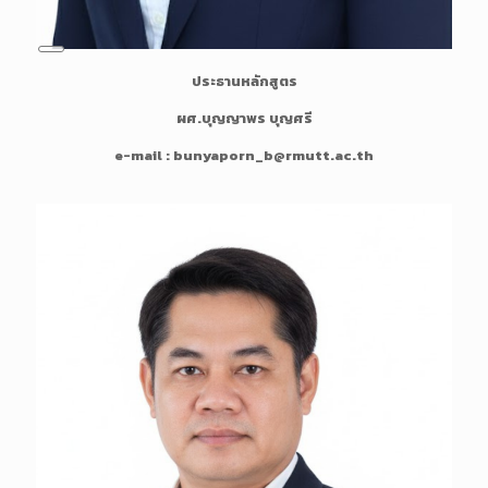
L
ประธานหลักสูตร
o
n
ผศ.บุญญาพร บุญศรี
g
D
e-mail : bunyaporn_b@rmutt.ac.th
e
s
c
r
i
p
t
i
o
n