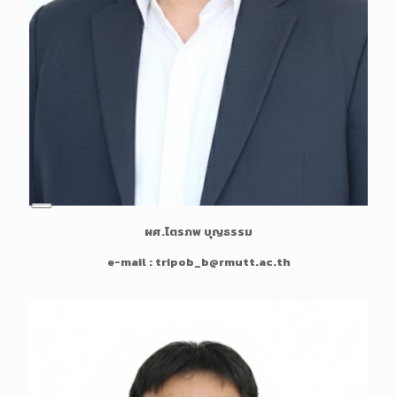
L
ผศ.ไตรภพ บุญธรรม
o
n
e-mail : tripob_b@rmutt.ac.th
g
D
e
s
c
r
i