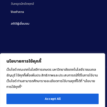
วันหยุดนักขัตฤกษ์
ปิดทำการ
สถิติผู้เยี่ยมชม
นโยบายการใช้คุกกี้
เว็บไซต์ คณะเทคโนโลยีการเกษตร มหาวิทยาลัยเทคโนโลยีราชมงคล
ธัญบุรี ใช้คุกกี้เพื่อเพิ่มประสิทธิภาพและประสบการณ์ที่ดีในการใช้งาน
เว็บไซต์ ท่านสามารถศึกษารายละเอียดการใช้งานคุกกี้ได้ที่ "นโยบาย
Copyright ⓒ 2022 คณะเทคโนโลยีการเกษตร มหาวิทยาลัย
เทคโนโลยีราชมงคลธัญบุรี
การใช้คุกกี้"
Accept All