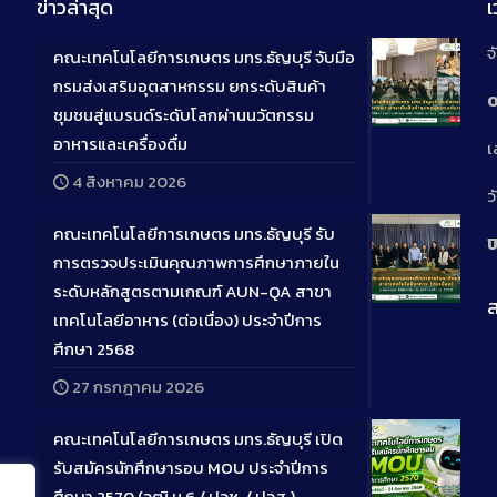
ข่าวล่าสุด
จ
คณะเทคโนโลยีการเกษตร มทร.ธัญบุรี จับมือ
กรมส่งเสริมอุตสาหกรรม ยกระดับสินค้า
0
ชุมชนสู่แบรนด์ระดับโลกผ่านนวัตกรรม
Long
อาหารและเครื่องดื่ม
เ
Descriptio
4 สิงหาคม 2026
ว
คณะเทคโนโลยีการเกษตร มทร.ธัญบุรี รับ
ป
การตรวจประเมินคุณภาพการศึกษาภายใน
ระดับหลักสูตรตามเกณฑ์ AUN-QA สาขา
ส
Long
เทคโนโลยีอาหาร (ต่อเนื่อง) ประจำปีการ
Descriptio
ศึกษา 2568
27 กรกฎาคม 2026
คณะเทคโนโลยีการเกษตร มทร.ธัญบุรี เปิด
รับสมัครนักศึกษารอบ MOU ประจำปีการ
ศึกษา 2570 (วุฒิ ม.6 / ปวช. / ปวส.)