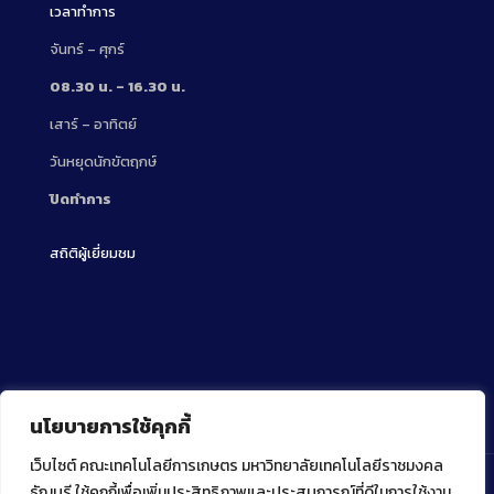
เวลาทำการ
จันทร์ – ศุกร์
08.30 น. – 16.30 น.
เสาร์ – อาทิตย์
วันหยุดนักขัตฤกษ์
ปิดทำการ
สถิติผู้เยี่ยมชม
นโยบายการใช้คุกกี้
เว็บไซต์ คณะเทคโนโลยีการเกษตร มหาวิทยาลัยเทคโนโลยีราชมงคล
ธัญบุรี ใช้คุกกี้เพื่อเพิ่มประสิทธิภาพและประสบการณ์ที่ดีในการใช้งาน