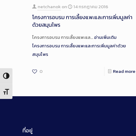
netchanok
on
14 กรกฎาคม 2016
โครงการอบรม การเลี้ยงแพะและการเพิ่มมูลค่า
ด้วยสมุนไพร
โครงการอบรม การเลี้ยงแพะแล…
อ่านเพิ่มเติม
โครงการอบรม การเลี้ยงแพะและการเพิ่มมูลค่าด้วย
สมุนไพร
0
Read more
Toggle High Contrast
Toggle Font size
ที่อยู่