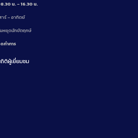
8.30 น. – 16.30 น.
สาร์ – อาทิตย์
n
ันหยุดนักขัตฤกษ์
ิดทำการ
ถิติผู้เยี่ยมชม
n
n