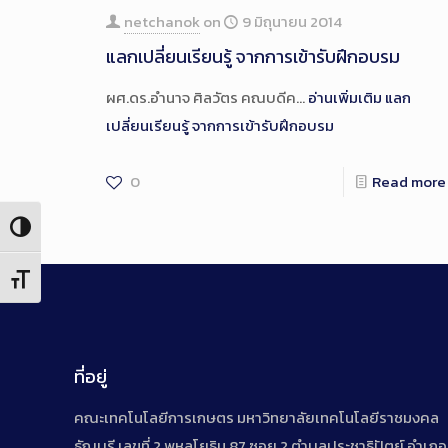
netchanok
on
9 มิถุนายน 2014
แลกเปลี่ยนเรียนรู้ จากการเข้ารับฝึกอบรม
ผศ.ดร.อำนาจ ศิลวัตร คณบดีค…
อ่านเพิ่มเติม
แลก
เปลี่ยนเรียนรู้ จากการเข้ารับฝึกอบรม
0
Read more
Toggle High Contrast
Toggle Font size
ที่อยู่
คณะเทคโนโลยีการเกษตร มหาวิทยาลัยเทคโนโลยีราชมงคล
ธัญบุรี เลขที่ 2 พหลโยธิน 87 ซอย 2 ตำบลประชาธิปัตย์ อำเภอ