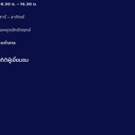
8.30 น. – 16.30 น.
สาร์ – อาทิตย์
n
ันหยุดนักขัตฤกษ์
ิดทำการ
ถิติผู้เยี่ยมชม
n
n