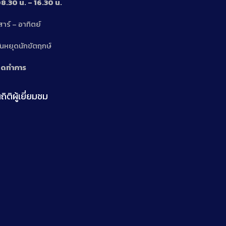
8.30 น. – 16.30 น.
สาร์ – อาทิตย์
n
ันหยุดนักขัตฤกษ์
ิดทำการ
ถิติผู้เยี่ยมชม
n
n