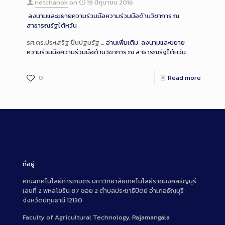
netchanok
on
19 มิถุนายน 2016
ลงนามและขยายความร่วมมือความร่วมมือด้านวิชาการ ณ
สาธารณรัฐไต้หวัน
รศ.ดร.ประเสริฐ ปิ่นปฐมรัฐ …
อ่านเพิ่มเติม
ลงนามและขยาย
ความร่วมมือความร่วมมือด้านวิชาการ ณ สาธารณรัฐไต้หวัน
0
Read more
ที่อยู่
คณะเทคโนโลยีการเกษตร มหาวิทยาลัยเทคโนโลยีราชมงคลธัญบุรี
เลขที่ 2 พหลโยธิน 87 ซอย 2 ตำบลประชาธิปัตย์ อำเภอธัญบุรี
จังหวัดปทุมธานี 12130
Faculty of Agricultural Technology, Rajamangala