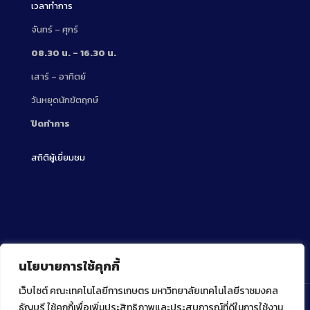
เวลาทำการ
จันทร์ – ศุกร์
08.30 น. – 16.30 น.
เสาร์ – อาทิตย์
วันหยุดนักขัตฤกษ์
ปิดทำการ
สถิติผู้เยี่ยมชม
นโยบายการใช้คุกกี้
เว็บไซต์ คณะเทคโนโลยีการเกษตร มหาวิทยาลัยเทคโนโลยีราชมงคล
ธัญบุรี ใช้คุกกี้เพื่อเพิ่มประสิทธิภาพและประสบการณ์ที่ดีในการใช้งาน