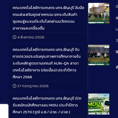
จ
คณะเทคโนโลยีการเกษตร มทร.ธัญบุรี จับมือ
กรมส่งเสริมอุตสาหกรรม ยกระดับสินค้า
0
ชุมชนสู่แบรนด์ระดับโลกผ่านนวัตกรรม
Long
อาหารและเครื่องดื่ม
เ
Descriptio
4 สิงหาคม 2026
ว
คณะเทคโนโลยีการเกษตร มทร.ธัญบุรี รับ
ป
การตรวจประเมินคุณภาพการศึกษาภายใน
ระดับหลักสูตรตามเกณฑ์ AUN-QA สาขา
ส
Long
เทคโนโลยีอาหาร (ต่อเนื่อง) ประจำปีการ
Descriptio
ศึกษา 2568
27 กรกฎาคม 2026
คณะเทคโนโลยีการเกษตร มทร.ธัญบุรี เปิด
รับสมัครนักศึกษารอบ MOU ประจำปีการ
ศึกษา 2570 (วุฒิ ม.6 / ปวช. / ปวส.)
Long