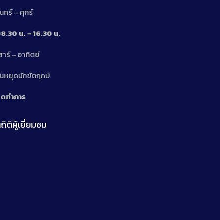
ันทร์ – ศุกร์
8.30 น. – 16.30 น.
สาร์ – อาทิตย์
n
ันหยุดนักขัตฤกษ์
ิดทำการ
ถิติผู้เยี่ยมชม
n