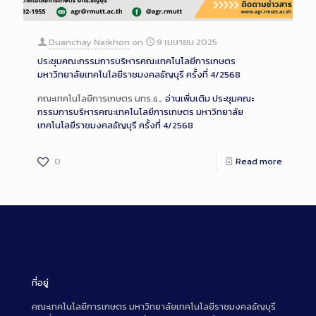
Duanchay Naikhon
on
9 เมษายน 2025
ประชุมคณะกรรมการบริหารคณะเทคโนโลยีการเกษตร
มหาวิทยาลัยเทคโนโลยีราชมงคลธัญบุรี ครั้งที่ 4/2568
คณะเทคโนโลยีการเกษตร มทร.ธ…
อ่านเพิ่มเติม
ประชุมคณะ
กรรมการบริหารคณะเทคโนโลยีการเกษตร มหาวิทยาลัย
เทคโนโลยีราชมงคลธัญบุรี ครั้งที่ 4/2568
0
Read more
ที่อยู่
คณะเทคโนโลยีการเกษตร มหาวิทยาลัยเทคโนโลยีราชมงคลธัญบุรี