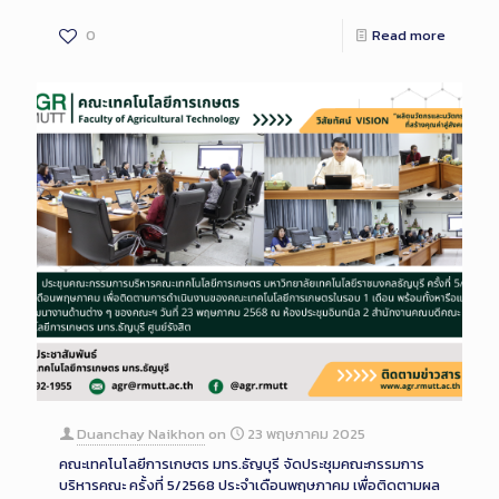
0
Read more
Duanchay Naikhon
on
23 พฤษภาคม 2025
คณะเทคโนโลยีการเกษตร มทร.ธัญบุรี จัดประชุมคณะกรรมการ
บริหารคณะ ครั้งที่ 5/2568 ประจำเดือนพฤษภาคม เพื่อติดตามผล