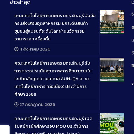
ข่าวล่าสุด
จ
คณะเทคโนโลยีการเกษตร มทร.ธัญบุรี จับมือ
กรมส่งเสริมอุตสาหกรรม ยกระดับสินค้า
0
ชุมชนสู่แบรนด์ระดับโลกผ่านนวัตกรรม
Long
อาหารและเครื่องดื่ม
เ
Descriptio
4 สิงหาคม 2026
ว
คณะเทคโนโลยีการเกษตร มทร.ธัญบุรี รับ
ป
การตรวจประเมินคุณภาพการศึกษาภายใน
ระดับหลักสูตรตามเกณฑ์ AUN-QA สาขา
ส
Long
เทคโนโลยีอาหาร (ต่อเนื่อง) ประจำปีการ
Descriptio
ศึกษา 2568
27 กรกฎาคม 2026
คณะเทคโนโลยีการเกษตร มทร.ธัญบุรี เปิด
รับสมัครนักศึกษารอบ MOU ประจำปีการ
ศึกษา 2570 (วุฒิ ม.6 / ปวช. / ปวส.)