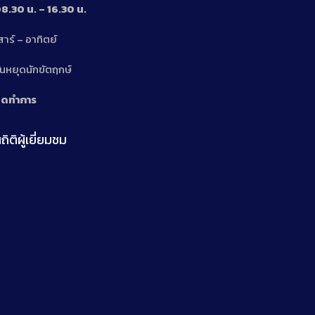
8.30 น. – 16.30 น.
สาร์ – อาทิตย์
n
ันหยุดนักขัตฤกษ์
ิดทำการ
ถิติผู้เยี่ยมชม
n
n