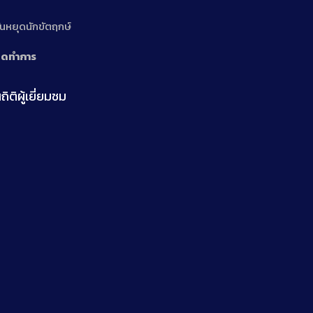
n
ันหยุดนักขัตฤกษ์
ิดทำการ
ถิติผู้เยี่ยมชม
n
n