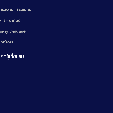
8.30 น. – 16.30 น.
สาร์ – อาทิตย์
n
ันหยุดนักขัตฤกษ์
ิดทำการ
ถิติผู้เยี่ยมชม
n
n