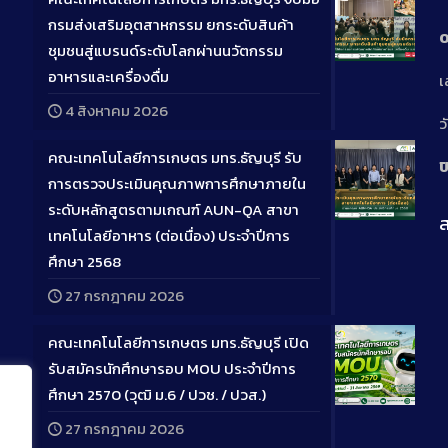
กรมส่งเสริมอุตสาหกรรม ยกระดับสินค้า
0
ชุมชนสู่แบรนด์ระดับโลกผ่านนวัตกรรม
Long
อาหารและเครื่องดื่ม
เ
Descriptio
4 สิงหาคม 2026
ว
คณะเทคโนโลยีการเกษตร มทร.ธัญบุรี รับ
ป
การตรวจประเมินคุณภาพการศึกษาภายใน
ระดับหลักสูตรตามเกณฑ์ AUN-QA สาขา
ส
Long
เทคโนโลยีอาหาร (ต่อเนื่อง) ประจำปีการ
Descriptio
ศึกษา 2568
27 กรกฎาคม 2026
คณะเทคโนโลยีการเกษตร มทร.ธัญบุรี เปิด
รับสมัครนักศึกษารอบ MOU ประจำปีการ
ศึกษา 2570 (วุฒิ ม.6 / ปวช. / ปวส.)
Long
27 กรกฎาคม 2026
Descriptio