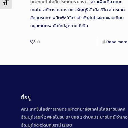
คณะเทคโนโลยีการเกษตร มทร.ธ…
อ่านเพิ่มเติม
คณะ
Toggle Font size
เทคโนโลยีการเกษตร มทร.ธัญบุรี จับมือ ซีวิค อโกรเทค
จัดอบรมการผลิตพืชให้สารสำคัญในโรงงานแสงเทียม
หนุนเกษตรสมัยใหม่สู่ความยั่งยืน
0
Read more
ที่อยู่
คณะเทคโนโลยีการเกษตร มหาวิทยาลัยเทคโนโลยีราชมงคล
ธัญบุรี เลขที่ 2 พหลโยธิน 87 ซอย 2 ตำบลประชาธิปัตย์ อำเภอ
ธัญบุรี จังหวัดปทุมธานี 12130