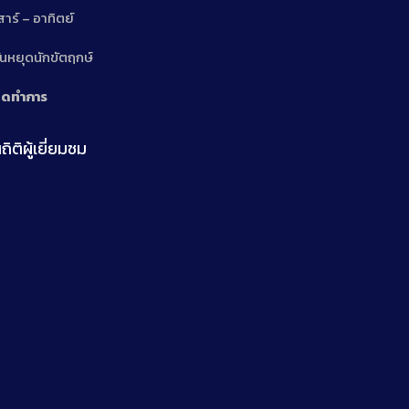
สาร์ – อาทิตย์
n
ันหยุดนักขัตฤกษ์
ิดทำการ
ถิติผู้เยี่ยมชม
n
n