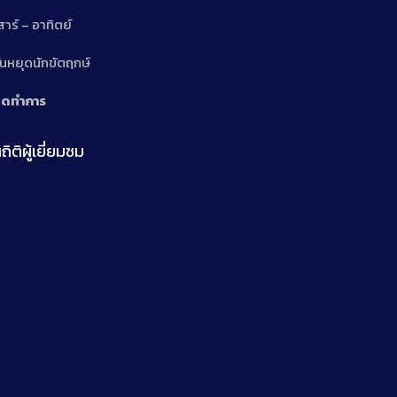
สาร์ – อาทิตย์
n
ันหยุดนักขัตฤกษ์
ิดทำการ
ถิติผู้เยี่ยมชม
n
n