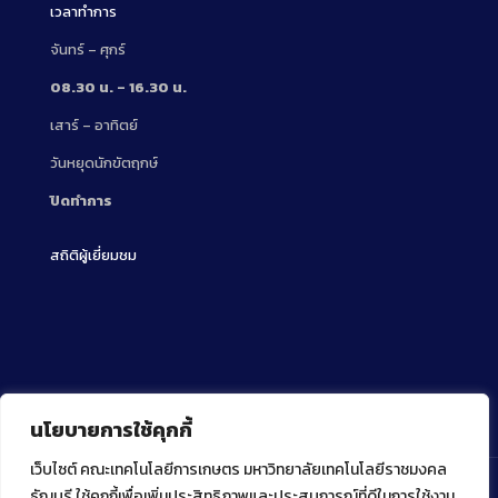
เวลาทำการ
จันทร์ – ศุกร์
08.30 น. – 16.30 น.
เสาร์ – อาทิตย์
วันหยุดนักขัตฤกษ์
ปิดทำการ
สถิติผู้เยี่ยมชม
นโยบายการใช้คุกกี้
เว็บไซต์ คณะเทคโนโลยีการเกษตร มหาวิทยาลัยเทคโนโลยีราชมงคล
ธัญบุรี ใช้คุกกี้เพื่อเพิ่มประสิทธิภาพและประสบการณ์ที่ดีในการใช้งาน