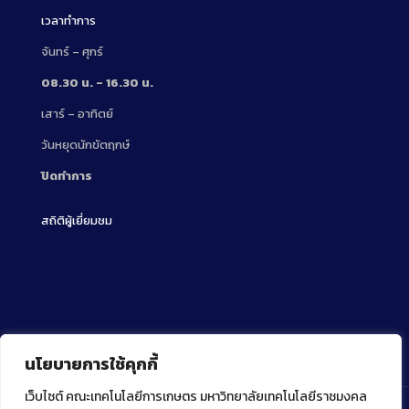
เวลาทำการ
จันทร์ – ศุกร์
08.30 น. – 16.30 น.
เสาร์ – อาทิตย์
วันหยุดนักขัตฤกษ์
ปิดทำการ
สถิติผู้เยี่ยมชม
นโยบายการใช้คุกกี้
เว็บไซต์ คณะเทคโนโลยีการเกษตร มหาวิทยาลัยเทคโนโลยีราชมงคล