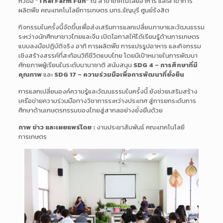
หัวข้อ
“Thai Farm Fun”
ณ สาขาเทคโนโลยีอาหาร และสาขาการ
ผลิตพืช คณะเทคโนโลยีการเกษตร มทร.ธัญบุรี ศูนย์รังสิต
กิจกรรมในครั้งนี้จัดขึ้นเพื่อส่งเสริมการแลกเปลี่ยนภาษาและวัฒนธรรม
ระหว่างนักศึกษาชาวไทยและจีน เปิดโอกาสให้ได้เรียนรู้ด้านการเกษตร
แบบลงมือปฏิบัติจริง อาทิ การผลิตพืช การแปรรูปอาหาร และกิจกรรม
เชิงสร้างสรรค์ที่สะท้อนวิถีชีวิตแบบไทย โดยมีเป้าหมายในการพัฒนา
ศักยภาพผู้เรียนในระดับนานาชาติ สนับสนุน
SDG 4 – การศึกษาที่มี
คุณภาพ
และ
SDG 17 – ความร่วมมือเพื่อการพัฒนาที่ยั่งยืน
การแลกเปลี่ยนองค์ความรู้และวัฒนธรรมในครั้งนี้ ยังช่วยเสริมสร้าง
เครือข่ายความร่วมมือทางวิชาการระหว่างประเทศ สู่การยกระดับการ
ศึกษาด้านเกษตรกรรมของไทยสู่สากลอย่างยั่งยืนด้วย
ภาพ ข่าว และเผยแพร่โดย :
งานประชาสัมพันธ์ คณะเทคโนโลยี
การเกษตร