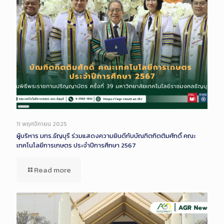
Long
Description
11 พฤศจิกายน 2025
ผู้บริหาร มทร.ธัญบุรี ร่วมแสดงความยินดีกับบัณฑิตกิตติมศักดิ์ คณะ
เทคโนโลยีการเกษตร ประจำปีการศึกษา 2567
Read more