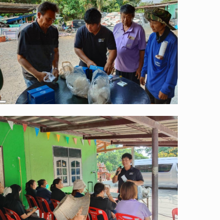
Long
Description