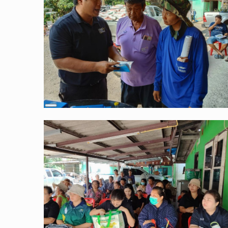
Long
Description