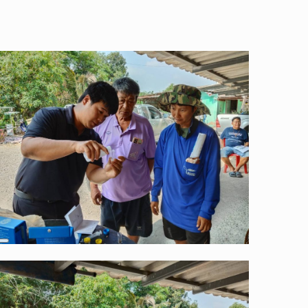
Long
Description