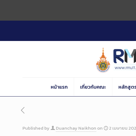
Skip
to
Content
หน้าแรก
เกี่ยวกับคณะ
หลักสูต
Published by
Duanchay Naikhon
on
2 เมษายน 20