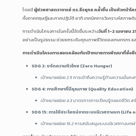
โดยมี
ผู้ช่วยศาสตราจารย์ ดร.ธีรยุทธ คล้ำชื่น เป็นหัวหน้
ทั้งภาคทฤษฎีและภาคปฏิบัติ อาทิ เทคนิคการวิเคราะห์สภาพดิน
การดำเนินโครงการในครั้งนี้จัดขึ้นระหว่าง
วันที่ 1-2 เมษายน 
อย่างเป็นรูปธรรม ช่วยยกระดับคุณภาพชีวิตของเกษตรกร และส
การดำเนินโครงการสอดคล้องกับเป้าหมายการพัฒนาที่ยั่งย
SDG 2: ขจัดความหิวโหย (Zero Hunger)
เป้าหมายย่อย 2.5
การเข้าถึงความรู้ด้านความมั่นคง
SDG 4: การศึกษาที่มีคุณภาพ (Quality Education)
เป้าหมายย่อย 4.3
มาตรการการเรียนรู้ตลอดชีวิต สร
SDG 15: การใช้ประโยชน์จากระบบนิเวศทางบก (Life 
เป้าหมายย่อย 15.2
การสนับสนุนระบบนิเวศทางบกผ่าน