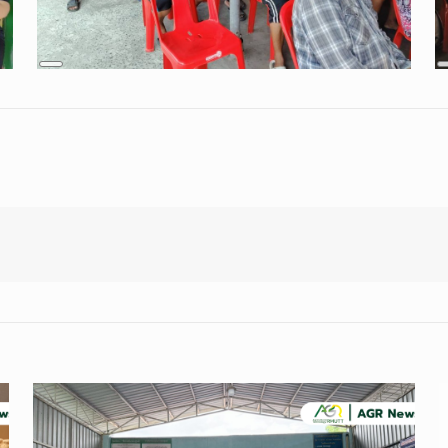
Long
Description