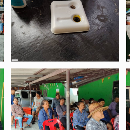
Long
Description