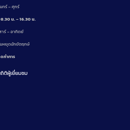
ันทร์ – ศุกร์
8.30 น. – 16.30 น.
สาร์ – อาทิตย์
n
ันหยุดนักขัตฤกษ์
ิดทำการ
ถิติผู้เยี่ยมชม
n