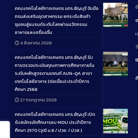
จ
คณะเทคโนโลยีการเกษตร มทร.ธัญบุรี จับมือ
กรมส่งเสริมอุตสาหกรรม ยกระดับสินค้า
0
ชุมชนสู่แบรนด์ระดับโลกผ่านนวัตกรรม
Long
อาหารและเครื่องดื่ม
เ
Descriptio
4 สิงหาคม 2026
ว
คณะเทคโนโลยีการเกษตร มทร.ธัญบุรี รับ
ป
การตรวจประเมินคุณภาพการศึกษาภายใน
ระดับหลักสูตรตามเกณฑ์ AUN-QA สาขา
ส
Long
เทคโนโลยีอาหาร (ต่อเนื่อง) ประจำปีการ
Descriptio
ศึกษา 2568
27 กรกฎาคม 2026
คณะเทคโนโลยีการเกษตร มทร.ธัญบุรี เปิด
รับสมัครนักศึกษารอบ MOU ประจำปีการ
ศึกษา 2570 (วุฒิ ม.6 / ปวช. / ปวส.)
Long