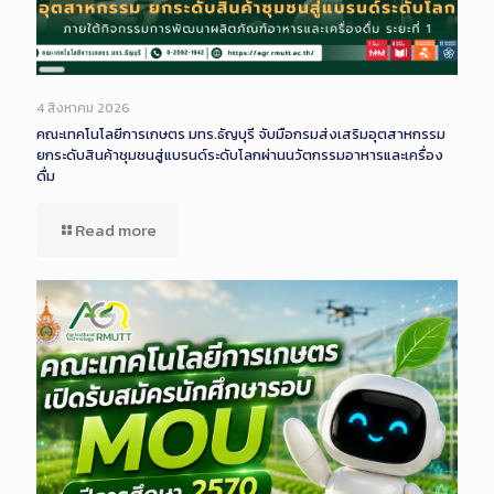
Long
Description
4 สิงหาคม 2026
คณะเทคโนโลยีการเกษตร มทร.ธัญบุรี จับมือกรมส่งเสริมอุตสาหกรรม
ยกระดับสินค้าชุมชนสู่แบรนด์ระดับโลกผ่านนวัตกรรมอาหารและเครื่อง
ดื่ม
Read more