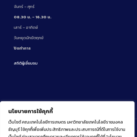
จันทร์ – ศุกร์
08.30 น. – 16.30 น.
เสาร์ – อาทิตย์
วันหยุดนักขัตฤกษ์
ปิดทำการ
สถิติผู้เยี่ยมชม
นโยบายการใช้คุกกี้
เว็บไซต์ คณะเทคโนโลยีการเกษตร มหาวิทยาลัยเทคโนโลยีราชมงคล
ธัญบุรี ใช้คุกกี้เพื่อเพิ่มประสิทธิภาพและประสบการณ์ที่ดีในการใช้งาน
เว็บไซต์ ท่านสามารถศึกษารายละเอียดการใช้งานคุกกี้ได้ที่ "นโยบาย
Copyright ⓒ 2022 คณะเทคโนโลยีการเกษตร มหาวิทยาลัย