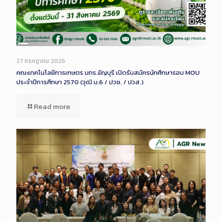
Long
Description
27 กรกฎาคม 2026
คณะเทคโนโลยีการเกษตร มทร.ธัญบุรี เปิดรับสมัครนักศึกษารอบ MOU
ประจำปีการศึกษา 2570 (วุฒิ ม.6 / ปวช. / ปวส.)
Read more