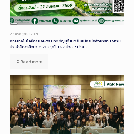
Long
Description
27 กรกฎาคม 2026
คณะเทคโนโลยีการเกษตร มทร.ธัญบุรี เปิดรับสมัครนักศึกษารอบ MOU
ประจำปีการศึกษา 2570 (วุฒิ ม.6 / ปวช. / ปวส.)
Read more