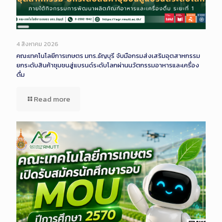
Long
Description
4 สิงหาคม 2026
คณะเทคโนโลยีการเกษตร มทร.ธัญบุรี จับมือกรมส่งเสริมอุตสาหกรรม
ยกระดับสินค้าชุมชนสู่แบรนด์ระดับโลกผ่านนวัตกรรมอาหารและเครื่อง
ดื่ม
Read more