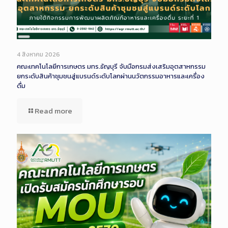
Long
Description
4 สิงหาคม 2026
คณะเทคโนโลยีการเกษตร มทร.ธัญบุรี จับมือกรมส่งเสริมอุตสาหกรรม
ยกระดับสินค้าชุมชนสู่แบรนด์ระดับโลกผ่านนวัตกรรมอาหารและเครื่อง
ดื่ม
Read more