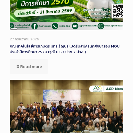
Long
Description
27 กรกฎาคม 2026
คณะเทคโนโลยีการเกษตร มทร.ธัญบุรี เปิดรับสมัครนักศึกษารอบ MOU
ประจำปีการศึกษา 2570 (วุฒิ ม.6 / ปวช. / ปวส.)
Read more