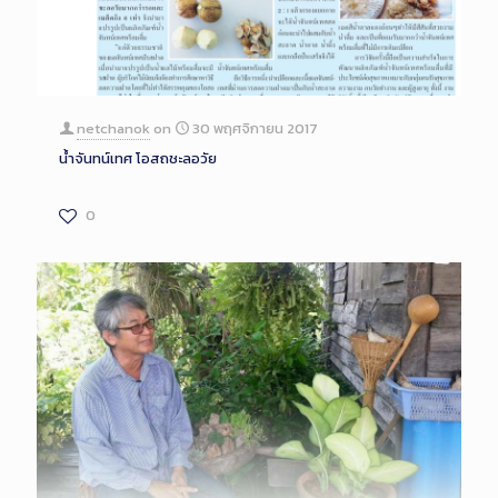
netchanok
on
30 พฤศจิกายน 2017
น้ำจันทน์เทศ โอสถชะลอวัย
0