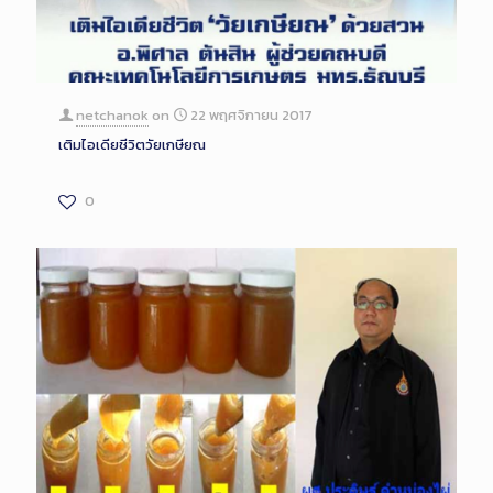
netchanok
on
22 พฤศจิกายน 2017
เติมไอเดียชีวิตวัยเกษียณ
0