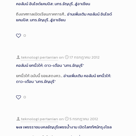
คอลัมน์ อินไซด์แคมปัส: มทร.ธัญบุรี..สู่อาเซียน
ถึงเทศกาลเปิดเรียนภาคการศึ…
อ่านเพิ่มเติม
คอลัมน์ อินไซด์
แคมปัส: มทร.ธัญบุรี..สู่อาเซียน
0
teknologi pertanian
on
17 กรกฎาคม 2012
คอลัมน์ ยกนิ้วให้: ดาว-เดือน “มทร.ธัญบุรี”
ยกนิ้วให้ ฉบับนี้ ขอแสดงคว…
อ่านเพิ่มเติม
คอลัมน์ ยกนิ้วให้:
ดาว-เดือน “มทร.ธัญบุรี”
0
teknologi pertanian
on
5 กรกฎาคม 2012
๒๗ เพชรราชมงคลธัญบุรีเพชรน้ำงาม เปิดโลกทัศน์กรุงโซล