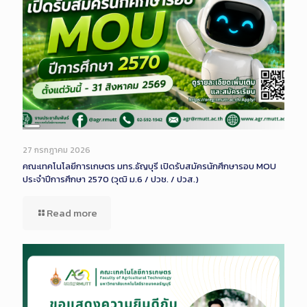
Long
Description
27 กรกฎาคม 2026
คณะเทคโนโลยีการเกษตร มทร.ธัญบุรี เปิดรับสมัครนักศึกษารอบ MOU
ประจำปีการศึกษา 2570 (วุฒิ ม.6 / ปวช. / ปวส.)
Read more