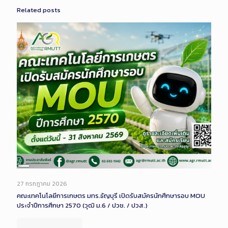
Related posts
Long
Description
27 กรกฎาคม 2026
คณะเทคโนโลยีการเกษตร มทร.ธัญบุรี เปิดรับสมัครนักศึกษารอบ MOU
ประจำปีการศึกษา 2570 (วุฒิ ม.6 / ปวช. / ปวส.)