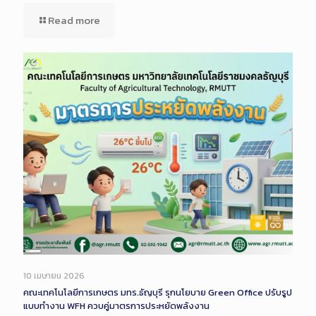
Read more
Long
Description
10 เมษายน 2026
คณะเทคโนโลยีการเกษตร มทร.ธัญบุรี รุกนโยบาย Green Office ปรับรูป
แบบทำงาน WFH ควบคู่มาตรการประหยัดพลังงาน