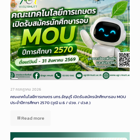
Long
Description
27 กรกฎาคม 2026
คณะเทคโนโลยีการเกษตร มทร.ธัญบุรี เปิดรับสมัครนักศึกษารอบ MOU
ประจำปีการศึกษา 2570 (วุฒิ ม.6 / ปวช. / ปวส.)
Read more