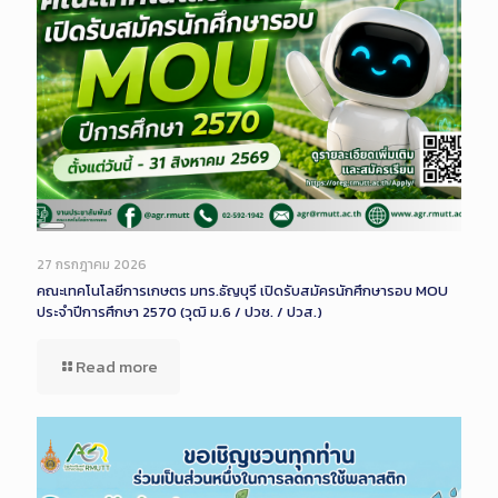
Long
Description
27 กรกฎาคม 2026
คณะเทคโนโลยีการเกษตร มทร.ธัญบุรี เปิดรับสมัครนักศึกษารอบ MOU
ประจำปีการศึกษา 2570 (วุฒิ ม.6 / ปวช. / ปวส.)
Read more