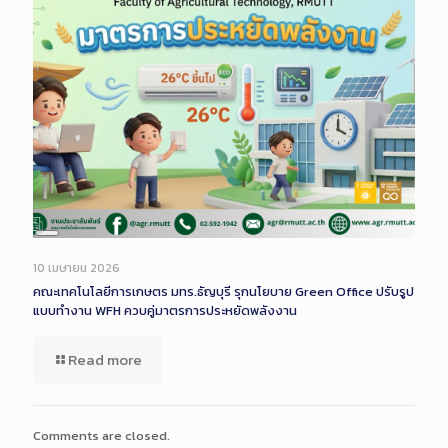
Long
Description
10 เมษายน 2026
คณะเทคโนโลยีการเกษตร มทร.ธัญบุรี รุกนโยบาย Green Office ปรับรูป
แบบทำงาน WFH ควบคู่มาตรการประหยัดพลังงาน
Read more
Comments are closed.