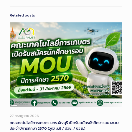
Related posts
Long
Description
27 กรกฎาคม 2026
คณะเทคโนโลยีการเกษตร มทร.ธัญบุรี เปิดรับสมัครนักศึกษารอบ MOU
ประจำปีการศึกษา 2570 (วุฒิ ม.6 / ปวช. / ปวส.)