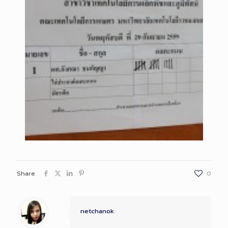
Share
0
netchanok