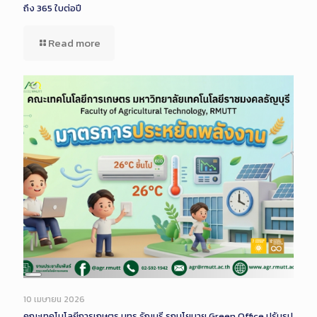
ถึง 365 ใบต่อปี
Read more
Long
Description
10 เมษายน 2026
คณะเทคโนโลยีการเกษตร มทร.ธัญบุรี รุกนโยบาย Green Office ปรับรูป