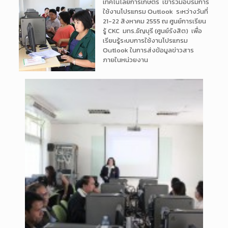
เทคโนโลยีการเกษตร เข้าร่วมอบรมการ
ใช้งานโปรแกรม Outlook
ระหว่างวันที่
21-22 สิงหาคม 2555 ณ ศูนย์การเรียน
รู้ CKC มทร.ธัญบุรี (ศูนย์รังสิต) เพื่อ
เรียนรู้ระบบการใช้งานโปรแกรม
Outlook ในการส่งข้อมูลข่าวสาร
ภายในหน่วยงาน