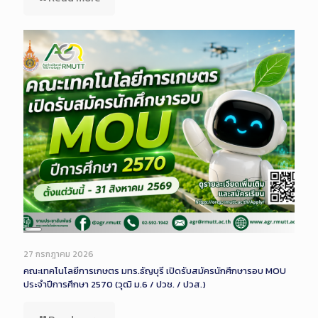
Long
Description
27 กรกฎาคม 2026
คณะเทคโนโลยีการเกษตร มทร.ธัญบุรี เปิดรับสมัครนักศึกษารอบ MOU
ประจำปีการศึกษา 2570 (วุฒิ ม.6 / ปวช. / ปวส.)