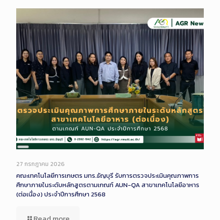
Long
Description
27 กรกฎาคม 2026
คณะเทคโนโลยีการเกษตร มทร.ธัญบุรี รับการตรวจประเมินคุณภาพการ
ศึกษาภายในระดับหลักสูตรตามเกณฑ์ AUN-QA สาขาเทคโนโลยีอาหาร
(ต่อเนื่อง) ประจำปีการศึกษา 2568
Read more