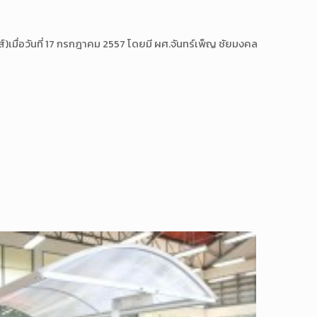
เมื่อวันที่ 17 กรกฎาคม 2557 โดยมี ผศ.จันทร์เพ็ญ ชัยมงคล