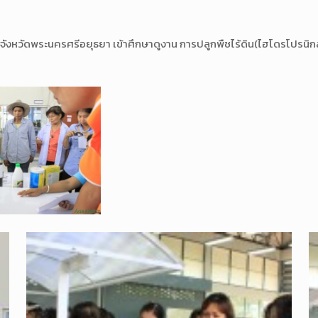
หวัดพระนครศรีอยุธยา เข้าศึกษาดูงาน การปลูกพืชไร้ดิน(ไฮโดรโปรนิกส์)