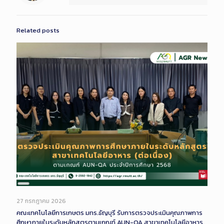
Related posts
Long
Description
27 กรกฎาคม 2026
คณะเทคโนโลยีการเกษตร มทร.ธัญบุรี รับการตรวจประเมินคุณภาพการ
ศึกษาภายในระดับหลักสูตรตามเกณฑ์ AUN-QA สาขาเทคโนโลยีอาหาร