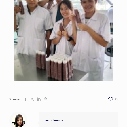
Share
0
netchanok