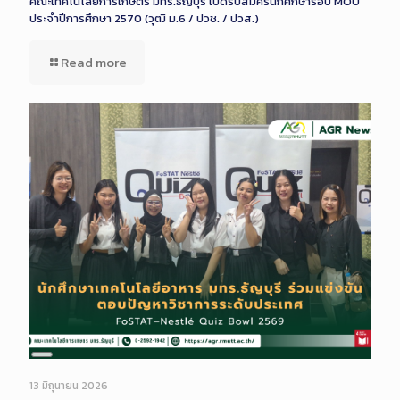
คณะเทคโนโลยีการเกษตร มทร.ธัญบุรี เปิดรับสมัครนักศึกษารอบ MOU
ประจำปีการศึกษา 2570 (วุฒิ ม.6 / ปวช. / ปวส.)
Read more
Long
Description
13 มิถุนายน 2026