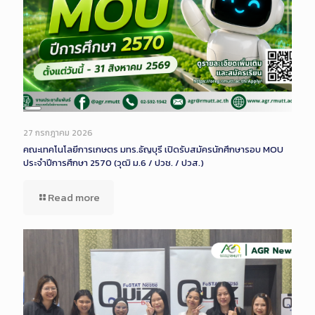
Long
Description
27 กรกฎาคม 2026
คณะเทคโนโลยีการเกษตร มทร.ธัญบุรี เปิดรับสมัครนักศึกษารอบ MOU
ประจำปีการศึกษา 2570 (วุฒิ ม.6 / ปวช. / ปวส.)
Read more