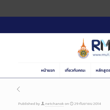
Skip
to
Content
หน้าแรก
เกี่ยวกับคณะ
หลักสูต
Published by
netchanok
on
29 กันยายน 2014