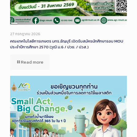
Long
Description
27 กรกฎาคม 2026
คณะเทคโนโลยีการเกษตร มทร.ธัญบุรี เปิดรับสมัครนักศึกษารอบ MOU
ประจำปีการศึกษา 2570 (วุฒิ ม.6 / ปวช. / ปวส.)
Read more