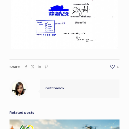
Share
0
netchanok
Related posts