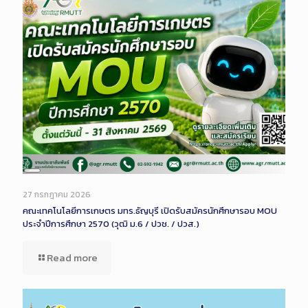
Long
Description
27 กรกฎาคม 2026
คณะเทคโนโลยีการเกษตร มทร.ธัญบุรี เปิดรับสมัครนักศึกษารอบ MOU
ประจำปีการศึกษา 2570 (วุฒิ ม.6 / ปวช. / ปวส.)
Read more