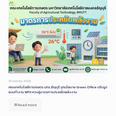
Long
Description
10 เมษายน 2026
คณะเทคโนโลยีการเกษตร มทร.ธัญบุรี รุกนโยบาย Green Office ปรับรูป
แบบทำงาน WFH ควบคู่มาตรการประหยัดพลังงาน
Read more