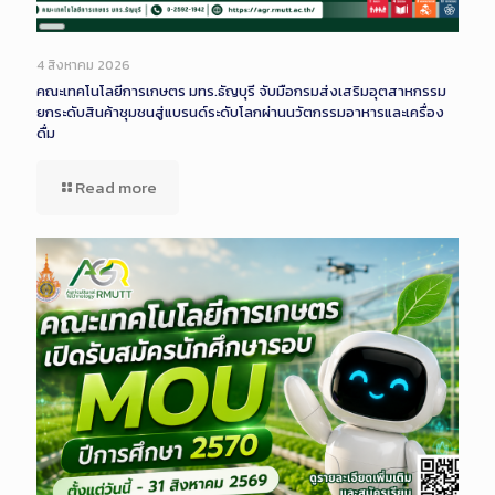
Long
Description
4 สิงหาคม 2026
คณะเทคโนโลยีการเกษตร มทร.ธัญบุรี จับมือกรมส่งเสริมอุตสาหกรรม
ยกระดับสินค้าชุมชนสู่แบรนด์ระดับโลกผ่านนวัตกรรมอาหารและเครื่อง
ดื่ม
Read more