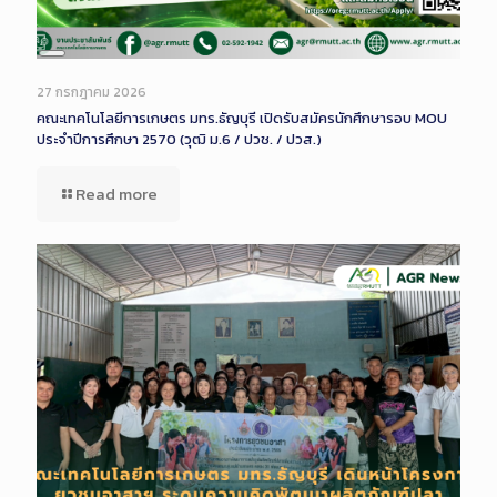
Long
Description
27 กรกฎาคม 2026
คณะเทคโนโลยีการเกษตร มทร.ธัญบุรี เปิดรับสมัครนักศึกษารอบ MOU
ประจำปีการศึกษา 2570 (วุฒิ ม.6 / ปวช. / ปวส.)
Read more