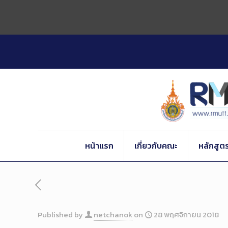
Skip
to
Content
หน้าแรก
เกี่ยวกับคณะ
หลักสูต
Published by
netchanok
on
28 พฤศจิกายน 2018