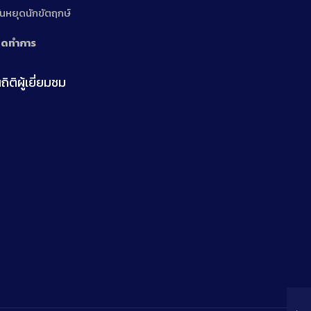
ันหยุดนักขัตฤกษ์
ิดทำการ
ถิติผู้เยี่ยมชม
n
n