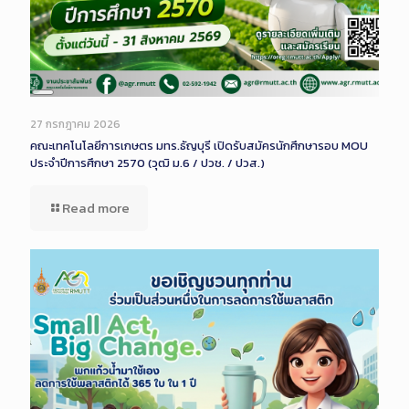
Long
Description
27 กรกฎาคม 2026
คณะเทคโนโลยีการเกษตร มทร.ธัญบุรี เปิดรับสมัครนักศึกษารอบ MOU
ประจำปีการศึกษา 2570 (วุฒิ ม.6 / ปวช. / ปวส.)
Read more