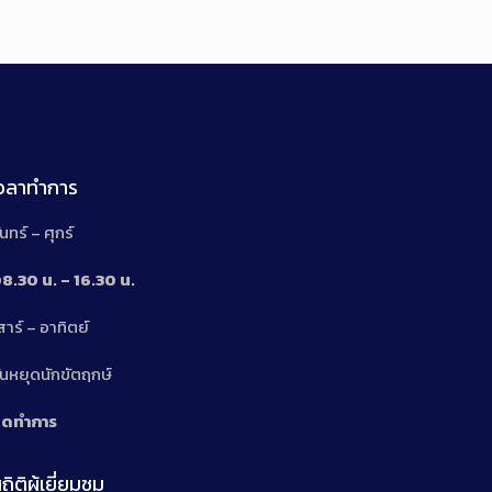
เวลาทำการ
ันทร์ – ศุกร์
8.30 น. – 16.30 น.
สาร์ – อาทิตย์
n
ันหยุดนักขัตฤกษ์
ิดทำการ
ถิติผู้เยี่ยมชม