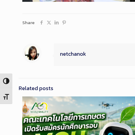
Share
netchanok
Toggle High Contrast
Related posts
Toggle Font size