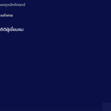
ันหยุดนักขัตฤกษ์
ิดทำการ
ถิติผู้เยี่ยมชม
n
n