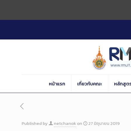
Skip
to
Content
หน้าแรก
เกี่ยวกับคณะ
หลักสูต
Published by
netchanok
on
27 มิถุนายน 2019