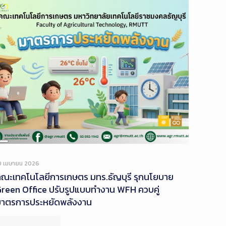
Long
Description
0 เมษายน 2026
ณะเทคโนโลยีการเกษตร มทร.ธัญบุรี รุกนโยบาย
reen Office ปรับรูปแบบทำงาน WFH ควบคู่
มาตรการประหยัดพลังงาน