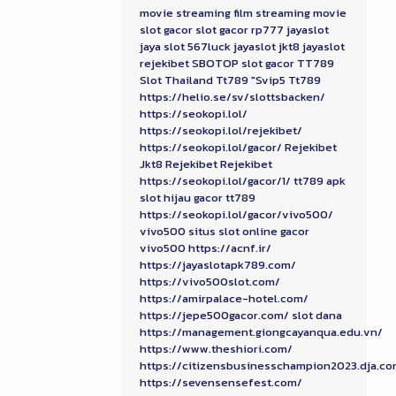
movie
streaming film
streaming movie
slot gacor
slot gacor
rp777
jayaslot
jaya slot
567luck
jayaslot
jkt8
jayaslot
rejekibet
SBOTOP
slot gacor
TT789
Slot Thailand
Tt789
"Svip5
Tt789
https://helio.se/sv/slottsbacken/
https://seokopi.lol/
https://seokopi.lol/rejekibet/
https://seokopi.lol/gacor/
Rejekibet
Jkt8
Rejekibet
Rejekibet
https://seokopi.lol/gacor/1/
tt789
apk
slot hijau gacor
tt789
https://seokopi.lol/gacor/vivo500/
vivo500
situs slot online gacor
vivo500
https://acnf.ir/
https://jayaslotapk789.com/
https://vivo500slot.com/
https://amirpalace-hotel.com/
https://jepe500gacor.com/
slot dana
https://management.giongcayanqua.edu.vn/
https://www.theshiori.com/
https://citizensbusinesschampion2023.dja.co
https://sevensensefest.com/