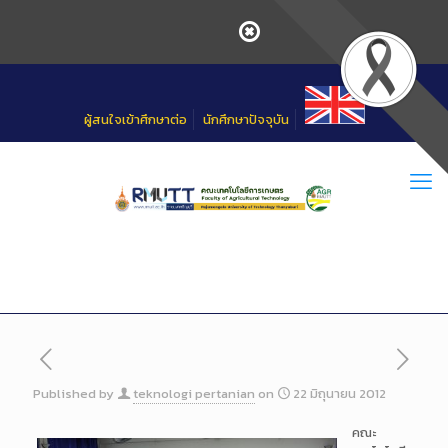
Skip
to
Content
ผู้สนใจเข้าศึกษาต่อ
นักศึกษาปัจจุบัน
Published by
teknologi pertanian
on
22 มิถุนายน 2012
คณะ