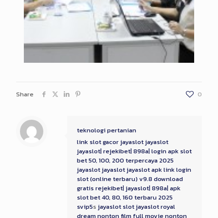
Share
0
teknologi pertanian
link slot gacor
jayaslot
jayaslot
jayaslot| rejekibet| 898a| login apk slot
bet 50, 100, 200 terpercaya 2025
jayaslot
jayaslot
jayaslot apk link login
slot (online terbaru) v9.8 download
gratis
rejekibet| jayaslot| 898a| apk
slot bet 40, 80, 160 terbaru 2025
svip5
s
jayaslot
slot
jayaslot
royal
dream
nonton film full movie
nonton