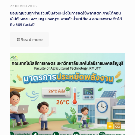
22 เมษายน 2026
ขอเชิญชวนทุกท่านร่วมเป็นส่วนหนึ่งในการลดใช้พลาสติก ภายใต้คอน
เซ็ปต์ Small Act, Big Change. พกแก้วน้ำมาใช้เอง ลดขยะพลาสติกได้
ถึง 365 ใบต่อปี
Read more