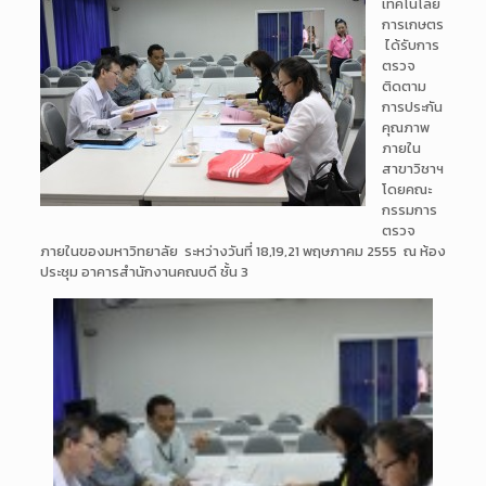
เทคโนโลยี
การเกษตร
ได้รับการ
ตรวจ
ติดตาม
การประกัน
คุณภาพ
ภายใน
สาขาวิชาฯ
โดยคณะ
กรรมการ
ตรวจ
ภายในของมหาวิทยาลัย ระหว่างวันที่ 18,19,21 พฤษภาคม 2555 ณ ห้อง
ประชุม อาคารสำนักงานคณบดี ชั้น 3